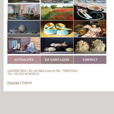
ACTUALITÉS
ÎLE SAINT-LOUIS
CONTACT
GALERIE DDG | 56, rue Saint Louis en l’île - 75004 Paris
Tél : +33 (0)1.40.46.06.21
Français
|
English