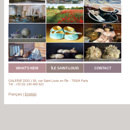
WHAT'S NEW
ÎLE SAINT-LOUIS
CONTACT
GALERIE DDG | 56, rue Saint Louis en l’île - 75004 Paris
Tél : +33 (0) 140 460 621
Français
|
English