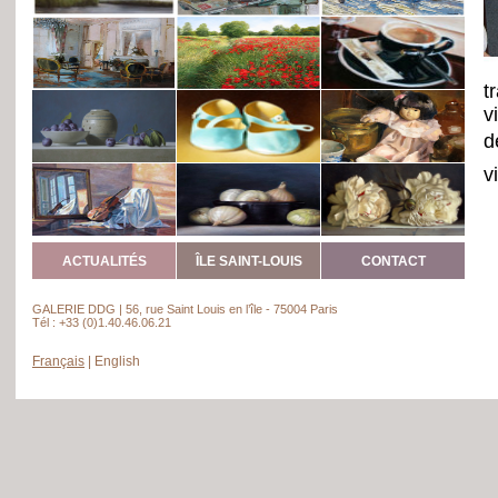
t
v
d
v
e
n
S
ACTUALITÉS
ÎLE SAINT-LOUIS
CONTACT
C
(
GALERIE DDG | 56, rue Saint Louis en l’île - 75004 Paris
Tél : +33 (0)1.40.46.06.21
G
2
Français
|
English
(
L
L
c