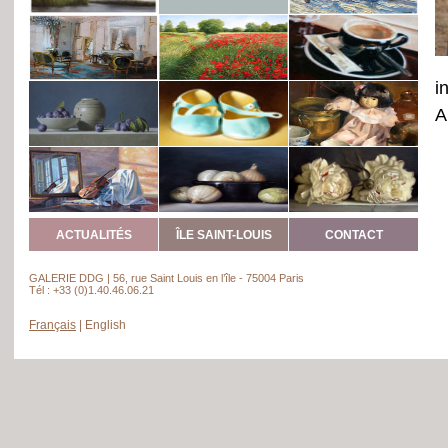
i
A
ACTUALITÉS
ÎLE SAINT-LOUIS
CONTACT
GALERIE DDG | 56, rue Saint Louis en l’île - 75004 Paris
Tél : +33 (0)1.40.46.06.21
Français
|
English