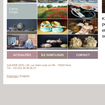
K
p
e
s
s
h
ACTUALITÉS
ÎLE SAINT-LOUIS
CONTACT
GALERIE DDG | 56, rue Saint Louis en l’île - 75004 Paris
Tél : +33 (0)1.40.46.06.21
Français
|
English