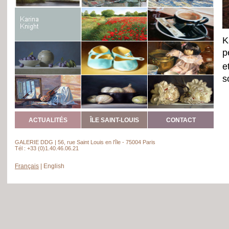
K
p
e
s
s
h
ACTUALITÉS
ÎLE SAINT-LOUIS
CONTACT
GALERIE DDG | 56, rue Saint Louis en l’île - 75004 Paris
Tél : +33 (0)1.40.46.06.21
Français
|
English