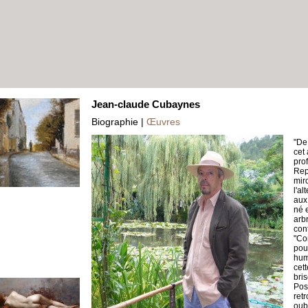
Jean-claude Cubaynes
Biographie |
Œuvres
"De
cet
prof
Rep
mir
l'a
aux
né 
arb
con
"Co
pou
hum
cett
bri
Pos
ret
oub