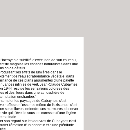
 l'incroyable subtilité d'exécution de son couteau,
 artiste magnifie les espaces naturalistes dans une
usion de détails.
roduisant les effets de lumières dans le
oitement de l'eau et l'abondance végétale, dans
lternance de ces plans argumentés d'une palette
 nuances infinies de vert, Jean-Claude Cubaynes
en 1944 restitue les sensations colorées des
res et des fleurs dans une atmosphère de
templation enchantée."
ntempler les paysages de Cubaynes, c'est
voir effleurer l'essence même de l'existence, c'est
er ses effluves, entendre ses murmures, observer
e vie qui s'éveille sous les caresses d'une légère
se matinale.
er son regard sur les oeuvres de Cubaynes c'est
rouver l'émotion d'un bonheur et d'une plénitude
liée.