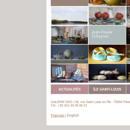
ACTUALITÉS
ÎLE SAINT-LOUIS
GALERIE DDG | 56, rue Saint Louis en l’île - 75004 Pari
Tél : +33 (0)1.40.46.06.21
Français
|
English