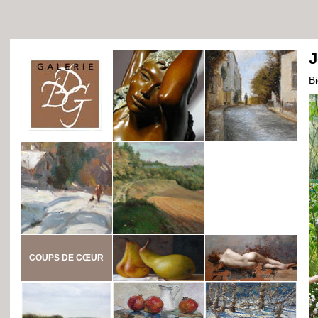
J
B
COUPS DE CŒUR