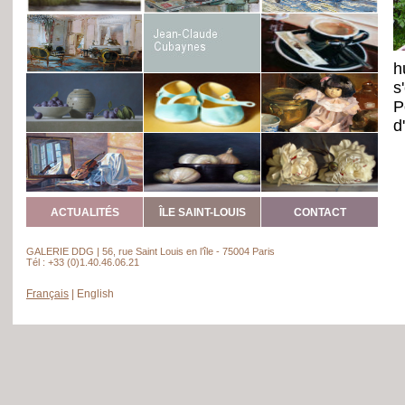
h
s
P
d
ACTUALITÉS
ÎLE SAINT-LOUIS
CONTACT
GALERIE DDG | 56, rue Saint Louis en l’île - 75004 Paris
Tél : +33 (0)1.40.46.06.21
Français
|
English