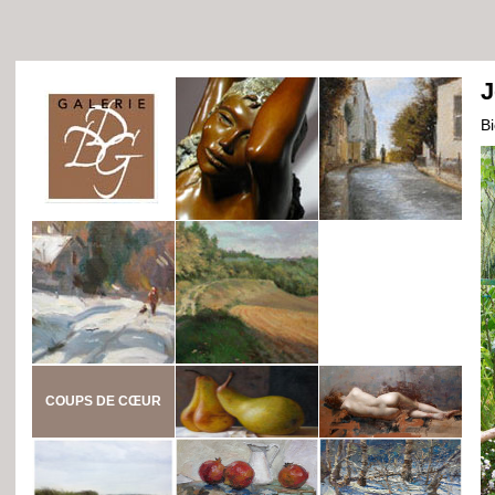
J
B
COUPS DE CŒUR