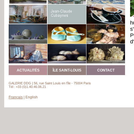
h
s
P
d
ACTUALITÉS
ÎLE SAINT-LOUIS
CONTACT
GALERIE DDG | 56, rue Saint Louis en l’île - 75004 Paris
Tél : +33 (0)1.40.46.06.21
Français
|
English