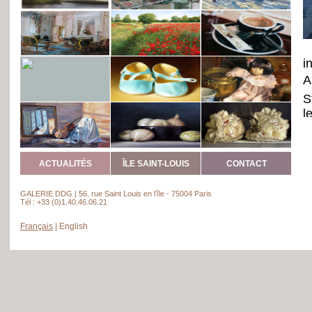
i
A
S
l
l
c
S
ACTUALITÉS
ÎLE SAINT-LOUIS
CONTACT
u
GALERIE DDG | 56, rue Saint Louis en l’île - 75004 Paris
e
Tél : +33 (0)1.40.46.06.21
s
Français
|
English
s
L
m
c
B