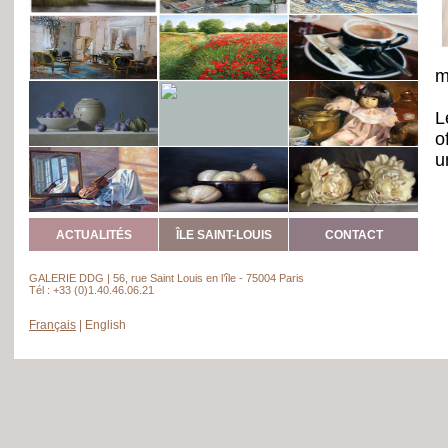
m
L
o
u
i
F
l
ACTUALITÉS
ÎLE SAINT-LOUIS
CONTACT
p
s
GALERIE DDG | 56, rue Saint Louis en l’île - 75004 Paris
A
Tél : +33 (0)1.40.46.06.21
Français
|
English