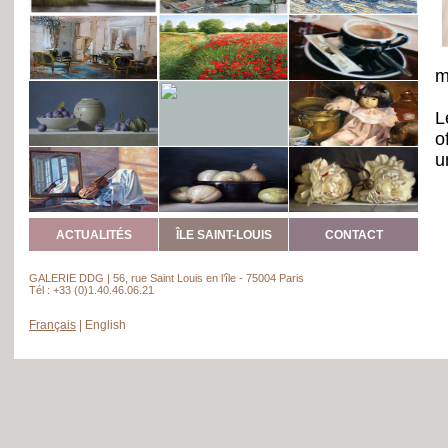
m
L
o
u
i
F
l
ACTUALITÉS
ÎLE SAINT-LOUIS
CONTACT
p
s
GALERIE DDG | 56, rue Saint Louis en l’île - 75004 Paris
A
Tél : +33 (0)1.40.46.06.21
Français
|
English