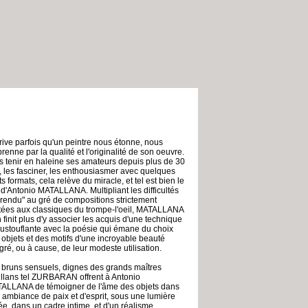
arrive parfois qu'un peintre nous étonne, nous
renne par la qualité et l'originalité de son oeuvre.
s tenir en haleine ses amateurs depuis plus de 30
, les fasciner, les enthousiasmer avec quelques
ts formats, cela relève du miracle, et tel est bien le
 d'Antonio MATALLANA. Multipliant les difficultés
"rendu" au gré de compositions strictement
itées aux classiques du trompe-l'oeil, MATALLANA
 finit plus d'y associer les acquis d'une technique
ustouflante avec la poésie qui émane du choix
 objets et des motifs d'une incroyable beauté
gré, ou à cause, de leur modeste utilisation.
 bruns sensuels, dignes des grands maîtres
illans tel ZURBARAN offrent à Antonio
ALLANA de témoigner de l'âme des objets dans
 ambiance de paix et d'esprit, sous une lumière
ée, dans un cadre intime, et d'un réalisme