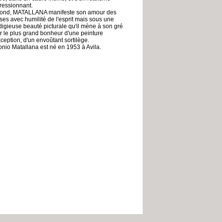
ressionnant.
ond, MATALLANA manifeste son amour des
ses avec humilité de l'esprit mais sous une
digieuse beauté picturale qu'il mène à son gré
r le plus grand bonheur d'une peinture
xception, d'un envoûtant sortilège.
onio Matallana est né en 1953 à Avila.