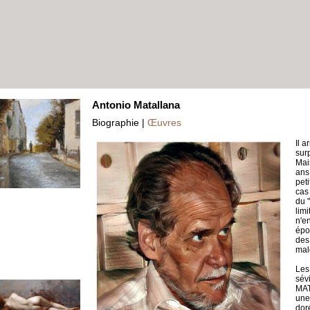
Antonio Matallana
Biographie |
Œuvres
Il 
surp
Mai
ans
peti
cas
du 
lim
n'en
épo
des
mal
Les
sév
MAT
une
dor