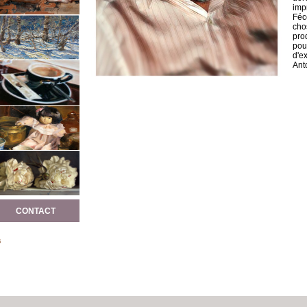
imp
Féc
cho
pro
pou
d'e
Ant
CONTACT
s