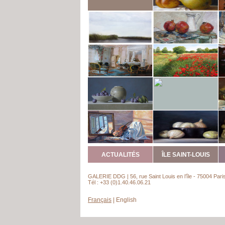
ACTUALITÉS
ÎLE SAINT-LOUIS
GALERIE DDG | 56, rue Saint Louis en l’île - 75004 Pari
Tél : +33 (0)1.40.46.06.21
Français
|
English