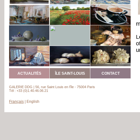
m
L
o
u
i
F
l
ACTUALITÉS
ÎLE SAINT-LOUIS
CONTACT
p
s
GALERIE DDG | 56, rue Saint Louis en l’île - 75004 Paris
A
Tél : +33 (0)1.40.46.06.21
Français
|
English