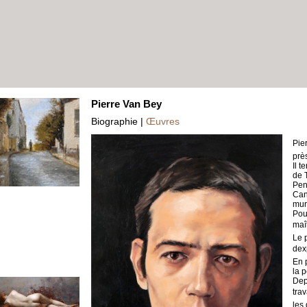
Pierre Van Bey
Biographie |
Œuvres
Pie
près
Il 
de 
Pen
Can
mur
Pou
maît
Le 
de
En 
la p
Dep
trav
les 