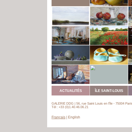
ACTUALITÉS
ÎLE SAINT-LOUIS
GALERIE DDG | 56, rue Saint Louis en l’île - 75004 Pari
Tél : +33 (0)1.40.46.06.21
Français
|
English