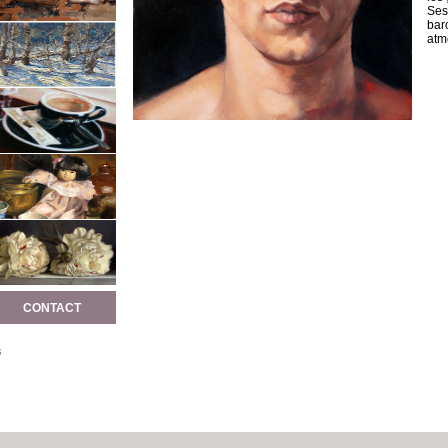
Ses
bar
atm
CONTACT
s