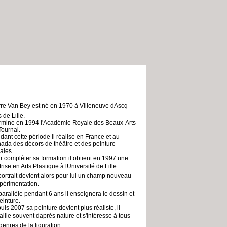
rre Van Bey est né en 1970 à Villeneuve dAscq
 de Lille.
termine en 1994 l'Académie Royale des Beaux-Arts
Tournai.
dant cette période il réalise en France et au
ada des décors de théâtre et des peinture
ales.
r compléter sa formation il obtient en 1997 une
rise en Arts Plastique à lUniversité de Lille.
portrait devient alors pour lui un champ nouveau
xpérimentation.
parallèle pendant 6 ans il enseignera le dessin et
einture.
uis 2007 sa peinture devient plus réaliste, il
aille souvent daprès nature et s'intéresse à tous
genres de la figuration.