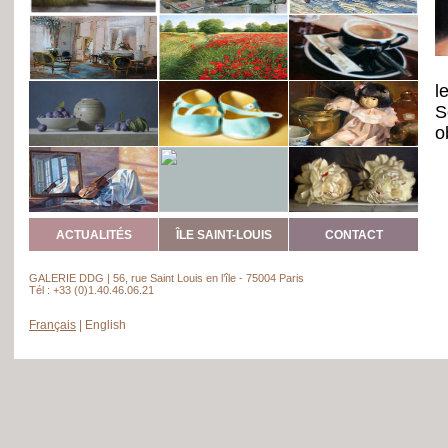
l
S
o
ACTUALITÉS
ÎLE SAINT-LOUIS
CONTACT
GALERIE DDG | 56, rue Saint Louis en l’île - 75004 Paris
Tél : +33 (0)1.40.46.06.21
Français
|
English