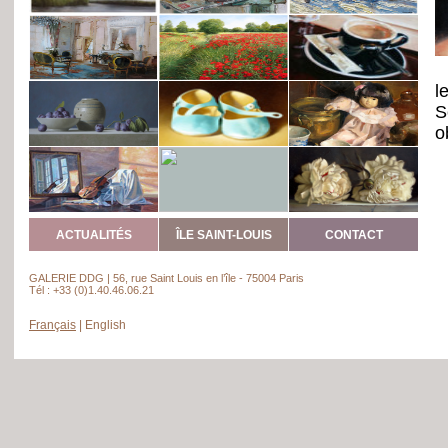
l
S
o
ACTUALITÉS
ÎLE SAINT-LOUIS
CONTACT
GALERIE DDG | 56, rue Saint Louis en l’île - 75004 Paris
Tél : +33 (0)1.40.46.06.21
Français
|
English