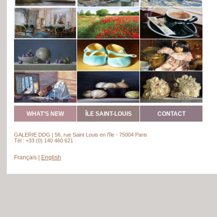
WHAT'S NEW
ÎLE SAINT-LOUIS
CONTACT
GALERIE DDG | 56, rue Saint Louis en l’île - 75004 Paris
Tél : +33 (0) 140 460 621
Français
|
English