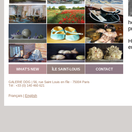
h
p
H
e
g
G
WHAT'S NEW
ÎLE SAINT-LOUIS
CONTACT
a
p
GALERIE DDG | 56, rue Saint Louis en l’île - 75004 Paris
Tél : +33 (0) 140 460 621
-
Français
|
English
-
-
-
-
-