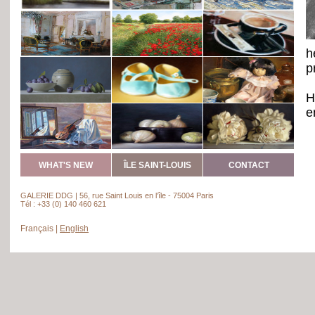
h
p
H
e
g
G
WHAT'S NEW
ÎLE SAINT-LOUIS
CONTACT
a
p
GALERIE DDG | 56, rue Saint Louis en l’île - 75004 Paris
Tél : +33 (0) 140 460 621
-
Français
|
English
-
-
-
-
-