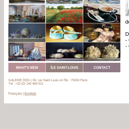
d
D
-
-
-
-
P
WHAT'S NEW
ÎLE SAINT-LOUIS
CONTACT
GALERIE DDG | 56, rue Saint Louis en l’île - 75004 Paris
Tél : +33 (0) 140 460 621
Français
|
English