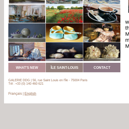
w
t
M
m
M
p
D
T
WHAT'S NEW
ÎLE SAINT-LOUIS
CONTACT
GALERIE DDG | 56, rue Saint Louis en l’île - 75004 Paris
Tél : +33 (0) 140 460 621
Français
|
English