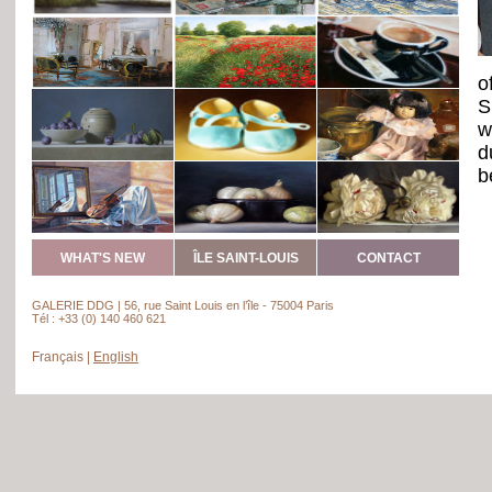
o
S
w
d
b
a
c
WHAT'S NEW
ÎLE SAINT-LOUIS
CONTACT
S
t
GALERIE DDG | 56, rue Saint Louis en l’île - 75004 Paris
(
Tél : +33 (0) 140 460 621
R
Français
|
English
I
A
T