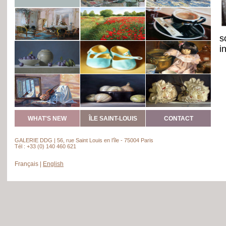
s
i
WHAT'S NEW
ÎLE SAINT-LOUIS
CONTACT
GALERIE DDG | 56, rue Saint Louis en l’île - 75004 Paris
Tél : +33 (0) 140 460 621
Français
|
English