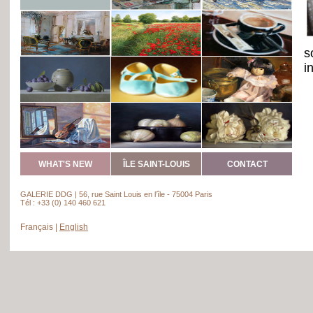
s
i
WHAT'S NEW
ÎLE SAINT-LOUIS
CONTACT
GALERIE DDG | 56, rue Saint Louis en l’île - 75004 Paris
Tél : +33 (0) 140 460 621
Français
|
English