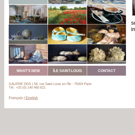
s
i
WHAT'S NEW
ÎLE SAINT-LOUIS
CONTACT
GALERIE DDG | 56, rue Saint Louis en l’île - 75004 Paris
Tél : +33 (0) 140 460 621
Français
|
English