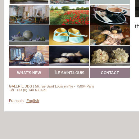
t
WHAT'S NEW
ÎLE SAINT-LOUIS
CONTACT
GALERIE DDG | 56, rue Saint Louis en l’île - 75004 Paris
Tél : +33 (0) 140 460 621
Français
|
English