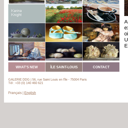
A
e
o
U
E
l
p
WHAT'S NEW
ÎLE SAINT-LOUIS
CONTACT
GALERIE DDG | 56, rue Saint Louis en l’île - 75004 Paris
Tél : +33 (0) 140 460 621
Français
|
English