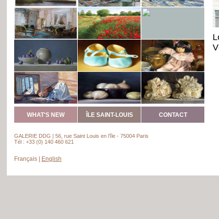
L
V
WHAT'S NEW
ÎLE SAINT-LOUIS
CONTACT
GALERIE DDG | 56, rue Saint Louis en l’île - 75004 Paris
Tél : +33 (0) 140 460 621
Français
|
English