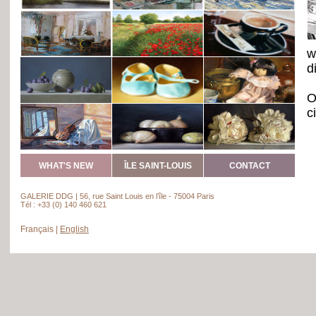
w
d
O
c
t
o
i
WHAT'S NEW
ÎLE SAINT-LOUIS
CONTACT
S
GALERIE DDG | 56, rue Saint Louis en l’île - 75004 Paris
a
Tél : +33 (0) 140 460 621
p
Français
|
English
c
G
t