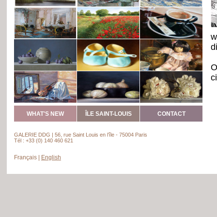
w
d
O
c
t
o
i
WHAT'S NEW
ÎLE SAINT-LOUIS
CONTACT
S
GALERIE DDG | 56, rue Saint Louis en l’île - 75004 Paris
a
Tél : +33 (0) 140 460 621
p
Français
|
English
c
G
t