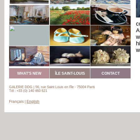
c
A
w
h
w
s
t
WHAT'S NEW
ÎLE SAINT-LOUIS
CONTACT
I
a
GALERIE DDG | 56, rue Saint Louis en l’île - 75004 Paris
Tél : +33 (0) 140 460 621

y
Français
|
English
a
T
w
t