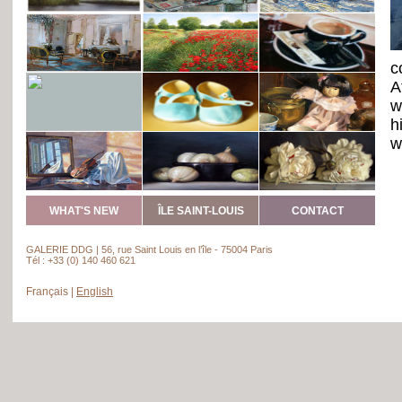
c
A
w
h
w
s
t
WHAT'S NEW
ÎLE SAINT-LOUIS
CONTACT
I
a
GALERIE DDG | 56, rue Saint Louis en l’île - 75004 Paris
Tél : +33 (0) 140 460 621

y
Français
|
English
a
T
w
t