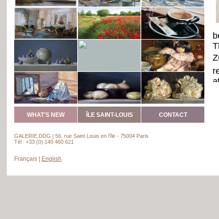
b
T
Z
r
a
M
h
c
WHAT'S NEW
ÎLE SAINT-LOUIS
CONTACT
b
A
GALERIE DDG | 56, rue Saint Louis en l’île - 75004 Paris
Tél : +33 (0) 140 460 621
Français
|
English