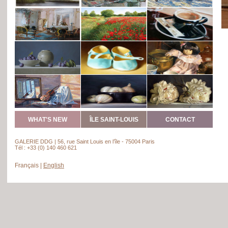
WHAT'S NEW
ÎLE SAINT-LOUIS
CONTACT
GALERIE DDG | 56, rue Saint Louis en l’île - 75004 Paris
Tél : +33 (0) 140 460 621
Français
|
English