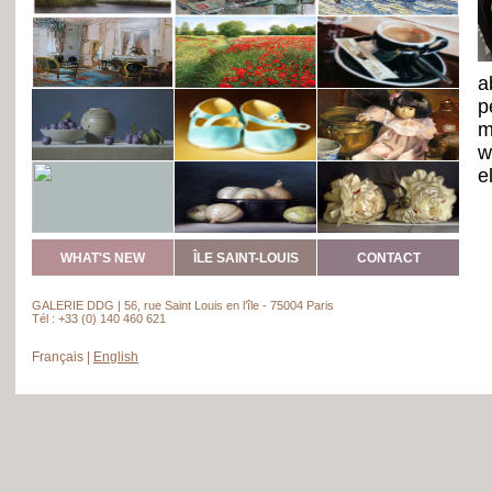
a
p
m
w
e
a
T
a
WHAT'S NEW
ÎLE SAINT-LOUIS
CONTACT
e
s
GALERIE DDG | 56, rue Saint Louis en l’île - 75004 Paris
A
Tél : +33 (0) 140 460 621
d
Français
|
English
H
n