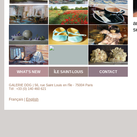
a
s
WHAT'S NEW
ÎLE SAINT-LOUIS
CONTACT
GALERIE DDG | 56, rue Saint Louis en l’île - 75004 Paris
Tél : +33 (0) 140 460 621
Français
|
English