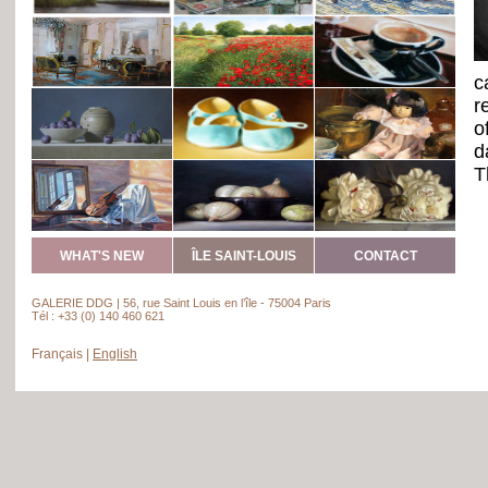
c
r
o
d
T
l
o
c
WHAT'S NEW
ÎLE SAINT-LOUIS
CONTACT
o
i
GALERIE DDG | 56, rue Saint Louis en l’île - 75004 Paris
Tél : +33 (0) 140 460 621
D
a
Français
|
English
C
T
W
T
A
P