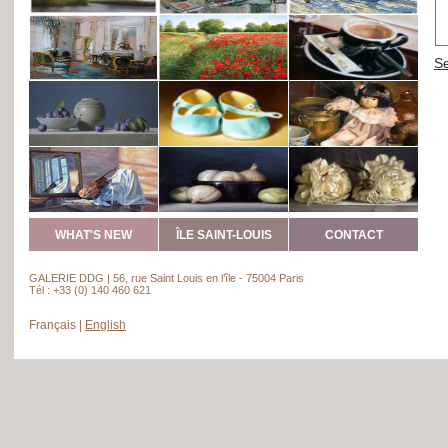
WHAT'S NEW
ÎLE SAINT-LOUIS
CONTACT
GALERIE DDG | 56, rue Saint Louis en l’île - 75004 Paris
Tél : +33 (0) 140 460 621
Français
|
English