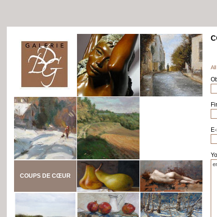
C
All
Ob
Fi
E-
Yo
COUPS DE CŒUR