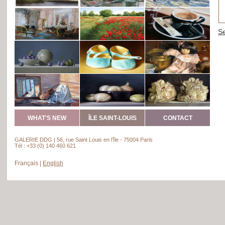
WHAT'S NEW
ÎLE SAINT-LOUIS
CONTACT
GALERIE DDG | 56, rue Saint Louis en l’île - 75004 Paris
Tél : +33 (0) 140 460 621
Français
|
English