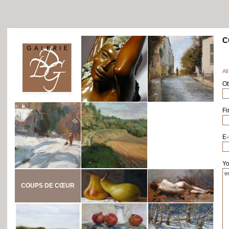
C
All
Ob
Fi
E-
Yo
COUPS DE CŒUR