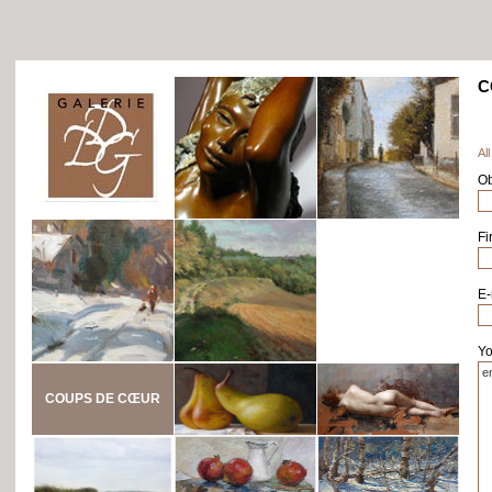
C
All
Ob
Fi
E-
Yo
COUPS DE CŒUR