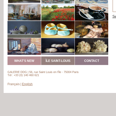
WHAT'S NEW
ÎLE SAINT-LOUIS
CONTACT
GALERIE DDG | 56, rue Saint Louis en l’île - 75004 Paris
Tél : +33 (0) 140 460 621
Français
|
English