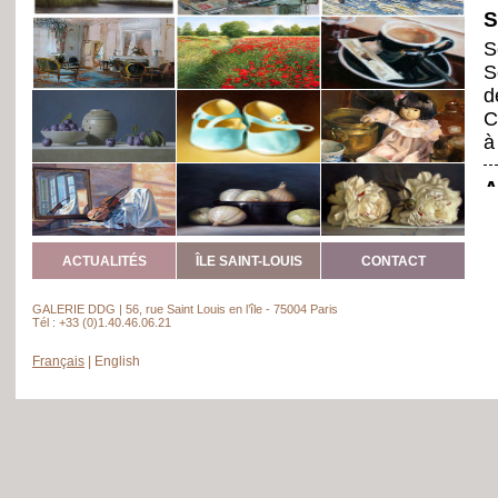
S
S
S
d
C
à
A
N
a
ACTUALITÉS
ÎLE SAINT-LOUIS
CONTACT
r
d
GALERIE DDG | 56, rue Saint Louis en l’île - 75004 Paris
Tél : +33 (0)1.40.46.06.21
a
Français
|
English
A
A
é
f
i