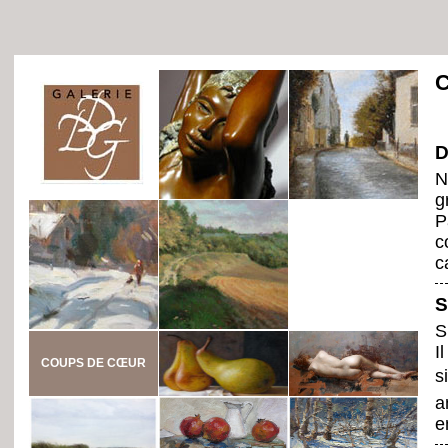
D
N
g
P
c
c
S
S
I
COUPS DE CŒUR
s
a
e