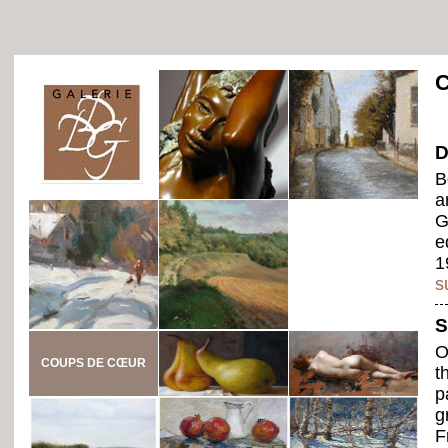
D
B
a
G
e
1
s
S
O
COUPS DE CŒUR
t
p
g
F