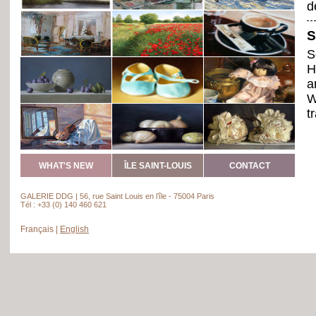
d
S
S
H
a
W
t
l
A
WHAT'S NEW
ÎLE SAINT-LOUIS
CONTACT
B
v
GALERIE DDG | 56, rue Saint Louis en l’île - 75004 Paris
T
Tél : +33 (0) 140 460 621
w
Français
|
English
s
s
A
A
w