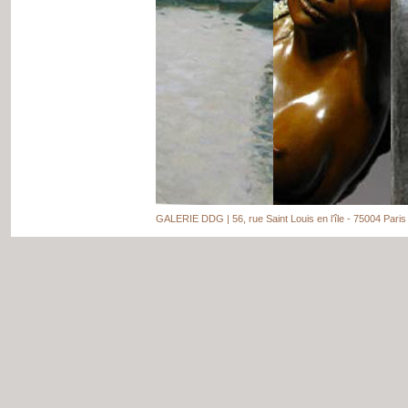
GALERIE DDG | 56, rue Saint Louis en l’île - 75004 Paris 