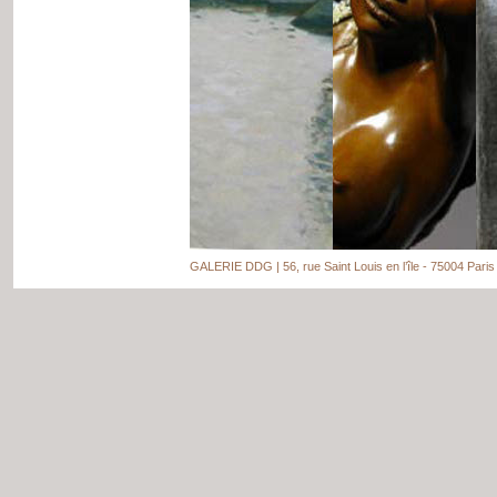
GALERIE DDG | 56, rue Saint Louis en l’île - 75004 Paris 