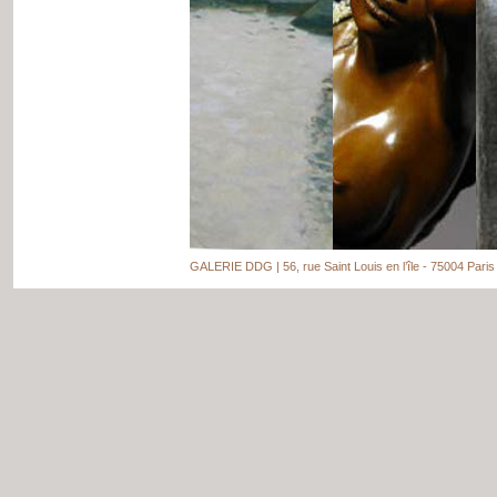
GALERIE DDG | 56, rue Saint Louis en l’île - 75004 Paris 