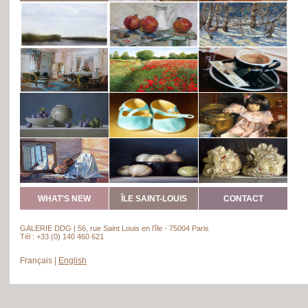
WHAT'S NEW
ÎLE SAINT-LOUIS
CONTACT
GALERIE DDG | 56, rue Saint Louis en l’île - 75004 Paris
Tél : +33 (0) 140 460 621
Français
|
English