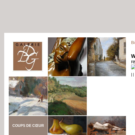
B
W
r
|
|
COUPS DE CŒUR