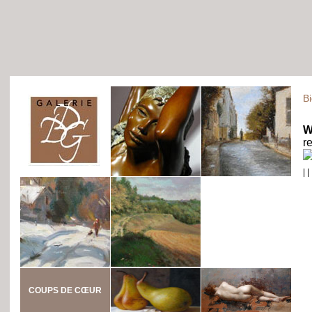
B
W
r
|
|
COUPS DE CŒUR