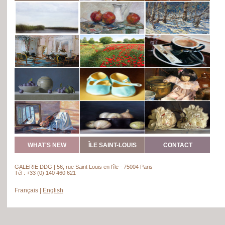
WHAT'S NEW
ÎLE SAINT-LOUIS
CONTACT
GALERIE DDG | 56, rue Saint Louis en l’île - 75004 Paris
Tél : +33 (0) 140 460 621
Français
|
English