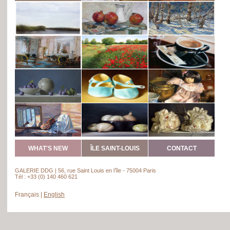
WHAT'S NEW
ÎLE SAINT-LOUIS
CONTACT
GALERIE DDG | 56, rue Saint Louis en l’île - 75004 Paris
Tél : +33 (0) 140 460 621
Français
|
English