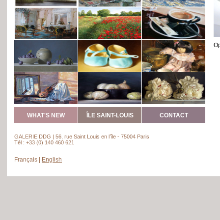
Op
WHAT'S NEW
ÎLE SAINT-LOUIS
CONTACT
GALERIE DDG | 56, rue Saint Louis en l’île - 75004 Paris
Tél : +33 (0) 140 460 621
Français
|
English